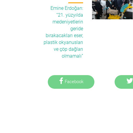
Emine Erdoğan:
“21. yüzyılda
medeniyetlerin
geride
bırakacakları eser,
plastik okyanusları
ve çöp dağları
olmamalı”
Facebook