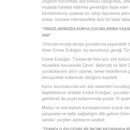
Doğanın korunması söz konusu olduğunda, ülkeler
vicdanla hareket edilmesi gerektiğini ifade ede
kilometrelerce uzaktaki bir vahşi depolama ala
atıklar, bünyesi mikroplastikle dolu bir balık ta
“OMUZLARIMIZDA DÜNYA ÇOCUKLARINA YAŞAN
VAR”
“Omuzlarımızda dünya çocuklarına yaşanabilir bi
diyen Emine Erdoğan, bu sorumluluk gereği Türkiy
Emine Erdoğan, Türkiye’de hem sıfır atık kültü
mücadele konusunda Çevre, Şehircilik ve İklim De
yürüttüklerinin altını çizerek, temel hedeflerinin
dönüşümde kullanmak olduğunu kaydetti.
Kamu kurumlarında sıfır atık sistemleri kurulduğu
başlattıklarını anlatan Emine Erdoğan, çocukların b
getirilerek de poşet kullanımında yüzde 70 azalma
Medya ve sivil toplum kuruluşlarından büyük deste
çalışmalarına katkı sağladığını dile getiren Emi
sanata” sergileri açtıklarını söyledi.
“TEKNOLOJİYİ ÇEVRE BİLİNCİNİ ARTIRMADA 