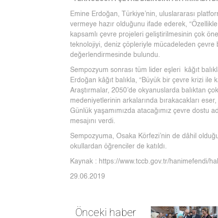
Emine Erdoğan, Türkiye’nin, uluslararası platfo
vermeye hazır olduğunu ifade ederek, “Özellikle
kapsamlı çevre projeleri geliştirilmesinin çok 
teknolojiyi, deniz çöpleriyle mücadeleden çevre b
değerlendirmesinde bulundu.
Sempozyum sonrası tüm lider eşleri kâğıt balıkl
Erdoğan kâğıt balıkla, “Büyük bir çevre krizi ile 
Araştırmalar, 2050’de okyanuslarda balıktan çok 
medeniyetlerinin arkalarında bırakacakları eser,
Günlük yaşamımızda atacağımız çevre dostu adıml
mesajını verdi.
Sempozyuma, Osaka Körfezi’nin de dâhil olduğu 
okullardan öğrenciler de katıldı.
Kaynak : https://www.tccb.gov.tr/hanimefendi/ha
29.06.2019
Önceki haber