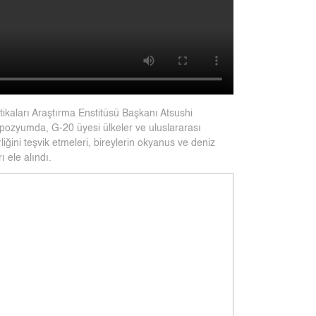
kaları Araştırma Enstitüsü Başkanı Atsushi
ozyumda, G-20 üyesi ülkeler ve uluslararası
liğini teşvik etmeleri, bireylerin okyanus ve deniz
ı ele alındı.