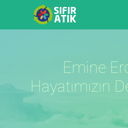
Emine Erd
Hayatımızın D