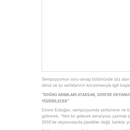
Sempozyumun soru-cevap bölümünde söz alan E
deniz ve su varlıklarının korunmasıyla ilgili başlat
“DOĞRU ADIMLARI ATARSAK, 2050’DE OKYANU
YÜZEBİLECEK”
Emine Erdoğan, sempozyumda yerkürenin ne tür t
getirerek, “Yeni bir gelecek senaryosu yazmak iç
2050’de okyanuslarda plastikler değil, balıklar y