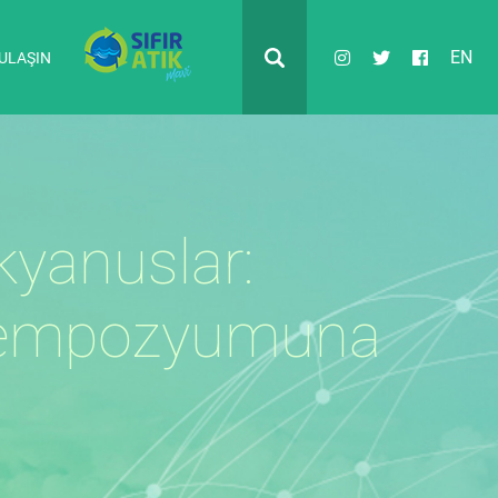
EN
 ULAŞIN
kyanuslar:
” sempozyumuna