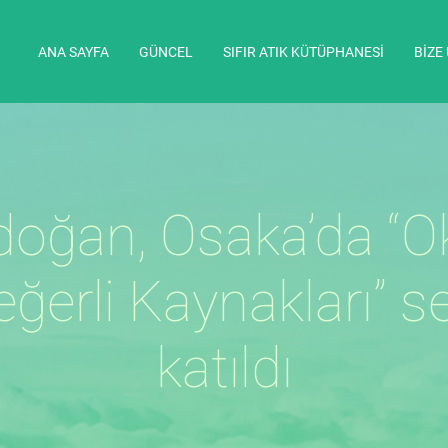
ANA SAYFA
GÜNCEL
SIFIR ATIK KÜTÜPHANESİ
BİZE
oğan, Osaka’da “O
eğerli Kaynakları
katıldı