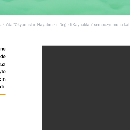
aka’da “Okyanuslar: Hayatımızın Değerli Kaynakları” sempozyumuna katı
ine
nde
azı
yle
zın
dı.