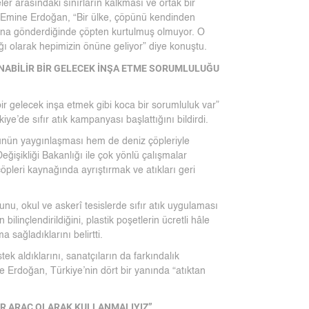
 arasındaki sınırların kalkması ve ortak bir
n Emine Erdoğan, “Bir ülke, çöpünü kendinden
nına gönderdiğinde çöpten kurtulmuş olmuyor. O
bağı olarak hepimizin önüne geliyor” diye konuştu.
ABİLİR BİR GELECEK İNŞA ETME SORUMLULUĞU
r gelecek inşa etmek gibi koca bir sorumluluk var”
e’de sıfır atık kampanyası başlattığını bildirdi.
rünün yaygınlaşması hem de deniz çöpleriyle
ğişikliği Bakanlığı ile çok yönlü çalışmalar
 çöpleri kaynağında ayrıştırmak ve atıkları geri
nu, okul ve askerî tesislerde sıfır atık uygulaması
ilinçlendirildiğini, plastik poşetlerin ücretli hâle
 sağladıklarını belirtti.
k aldıklarını, sanatçıların da farkındalık
ne Erdoğan, Türkiye’nin dört bir yanında “atıktan
BİR ARAÇ OLARAK KULLANMALIYIZ”