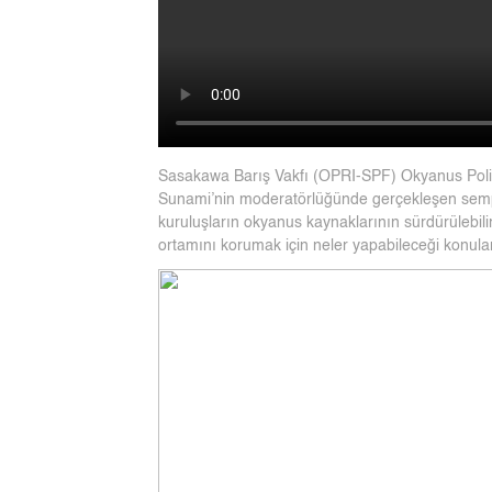
Sasakawa Barış Vakfı (OPRI-SPF) Okyanus Politi
Sunami’nin moderatörlüğünde gerçekleşen semp
kuruluşların okyanus kaynaklarının sürdürülebilir
ortamını korumak için neler yapabileceği konular