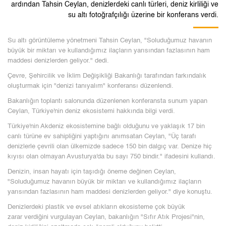
ardından Tahsin Ceylan, denizlerdeki canlı türleri, deniz kirliliği ve
su altı fotoğrafçılığı üzerine bir konferans verdi.
Su altı görüntüleme yönetmeni Tahsin Ceylan, "Soluduğumuz havanın
büyük bir miktarı ve kullandığımız ilaçların yarısından fazlasının ham
maddesi denizlerden geliyor." dedi.
Çevre, Şehircilik ve İklim Değişikliği Bakanlığı tarafından farkındalık
oluşturmak için "denizi tanıyalım" konferansı düzenlendi.
Bakanlığın toplantı salonunda düzenlenen konferansta sunum yapan
Ceylan, Türkiye'nin deniz ekosistemi hakkında bilgi verdi.
Türkiye'nin Akdeniz ekosistemine bağlı olduğunu ve yaklaşık 17 bin
canlı türüne ev sahipliğini yaptığını anımsatan Ceylan, "Üç tarafı
denizlerle çevrili olan ülkemizde sadece 150 bin dalgıç var. Denize hiç
kıyısı olan olmayan Avusturya'da bu sayı 750 bindir." ifadesini kullandı.
Denizin, insan hayatı için taşıdığı öneme değinen Ceylan,
"Soluduğumuz havanın büyük bir miktarı ve kullandığımız ilaçların
yarısından fazlasının ham maddesi denizlerden geliyor." diye konuştu.
Denizlerdeki plastik ve evsel atıkların ekosisteme çok büyük
zarar verdiğini vurgulayan Ceylan, bakanlığın "Sıfır Atık Projesi"nin,