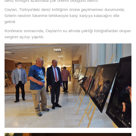
deniz kirliliğini azaltmada çok önemli olduğunu belirtti.
Ceylan, Türkiye'deki deniz kirliliğinin önüne geçilmemesi durumunda,
türlerin neslinin tükenme tehlikesiyle karşı karşıya kalacağını dile
getirdi.
Konferans sonrasında, Ceylan'ın su altında çektiği fotoğraflardan oluşan
serginin açılışı yapıldı.