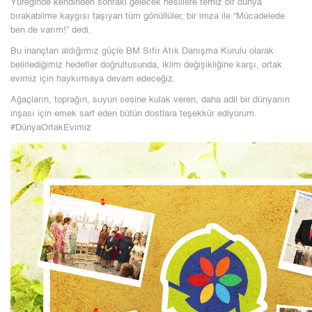
Yüreğinde kendinden sonraki gelecek nesillere temiz bir dünya
bırakabilme kaygısı taşıyan tüm gönüllüler, bir imza ile “Mücadelede
ben de varım!” dedi.
Bu inançtan aldığımız güçle BM Sıfır Atık Danışma Kurulu olarak
belirlediğimiz hedefler doğrultusunda, iklim değişikliğine karşı, ortak
evimiz için haykırmaya devam edeceğiz.
Ağaçların, toprağın, suyun sesine kulak veren, daha adil bir dünyanın
inşası için emek sarf eden bütün dostlara teşekkür ediyorum.
#DünyaOrtakEvimiz